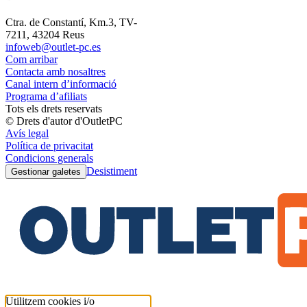
Ctra. de Constantí, Km.3, TV-
7211, 43204 Reus
infoweb@outlet-pc.es
Com arribar
Contacta amb nosaltres
Canal intern d’informació
Programa d’afiliats
Tots els drets reservats
© Drets d'autor d'OutletPC
Avís legal
Política de privacitat
Condicions generals
Desistiment
Gestionar galetes
Utilitzem cookies i/o