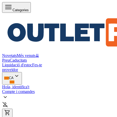
Categories
Novetats
Més venuts
⇊
Preu
Caducitats
Liquidació d'estoc
Fes-te
proveïdor
CA
Hola, identifica't
Compte i comandes