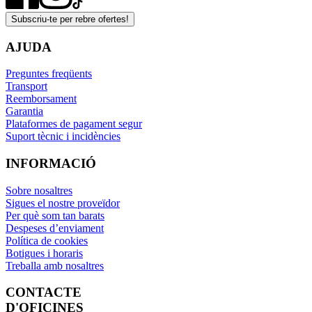
Subscriu-te per rebre ofertes!
AJUDA
Preguntes freqüents
Transport
Reemborsament
Garantia
Plataformes de pagament segur
Suport tècnic i incidències
INFORMACIÓ
Sobre nosaltres
Sigues el nostre proveïdor
Per què som tan barats
Despeses d’enviament
Política de cookies
Botigues i horaris
Treballa amb nosaltres
CONTACTE
D'OFICINES