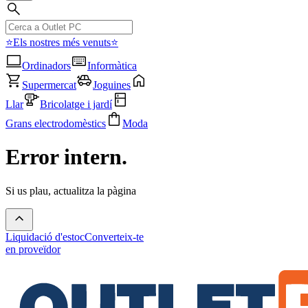
⭐Els nostres més venuts⭐
Ordinadors
Informàtica
Supermercat
Joguines
Llar
Bricolatge i jardí
Grans electrodomèstics
Moda
Error intern.
Si us plau, actualitza la pàgina
Liquidació d'estoc
Converteix-te
en proveïdor