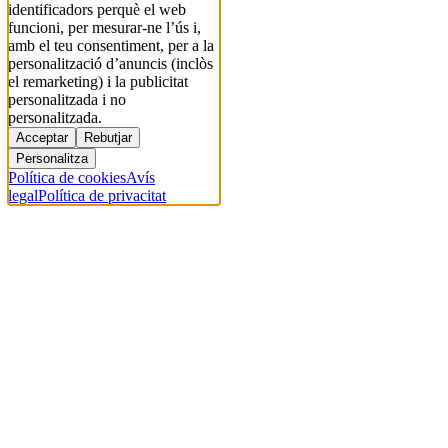
identificadors perquè el web
funcioni, per mesurar-ne l’ús i,
amb el teu consentiment, per a la
personalització d’anuncis (inclòs
el remarketing) i la publicitat
personalitzada i no
personalitzada.
Acceptar
Rebutjar
Personalitza
Política de cookies
Avís
legal
Política de privacitat