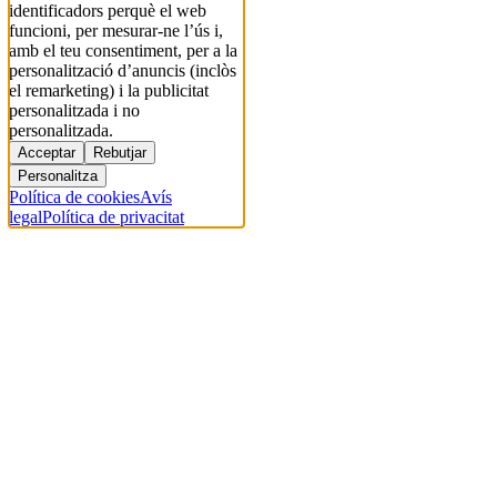
identificadors perquè el web
funcioni, per mesurar-ne l’ús i,
amb el teu consentiment, per a la
personalització d’anuncis (inclòs
el remarketing) i la publicitat
personalitzada i no
personalitzada.
Acceptar
Rebutjar
Personalitza
Política de cookies
Avís
legal
Política de privacitat