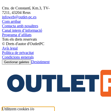
Ctra. de Constantí, Km.3, TV-
7211, 43204 Reus
infoweb@outlet-pc.es
Com arribar
Contacta amb nosaltres
Canal intern d’informació
Programa d’afiliats
Tots els drets reservats
© Drets d'autor d'OutletPC
Avís legal
Política de privacitat
Condicions generals
Desistiment
Gestionar galetes
Utilitzem cookies i/o