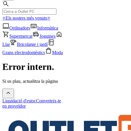
⭐Els nostres més venuts⭐
Ordinadors
Informàtica
Supermercat
Joguines
Llar
Bricolatge i jardí
Grans electrodomèstics
Moda
Error intern.
Si us plau, actualitza la pàgina
Liquidació d'estoc
Converteix-te
en proveïdor