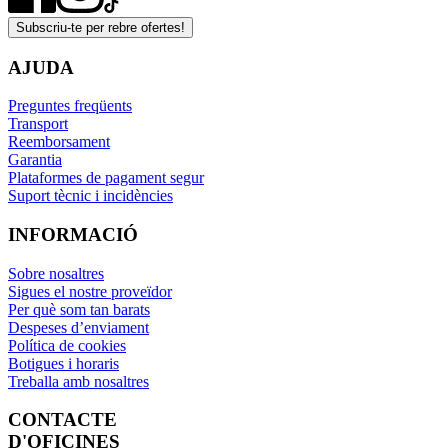
Subscriu-te per rebre ofertes!
AJUDA
Preguntes freqüents
Transport
Reemborsament
Garantia
Plataformes de pagament segur
Suport tècnic i incidències
INFORMACIÓ
Sobre nosaltres
Sigues el nostre proveïdor
Per què som tan barats
Despeses d’enviament
Política de cookies
Botigues i horaris
Treballa amb nosaltres
CONTACTE
D'OFICINES