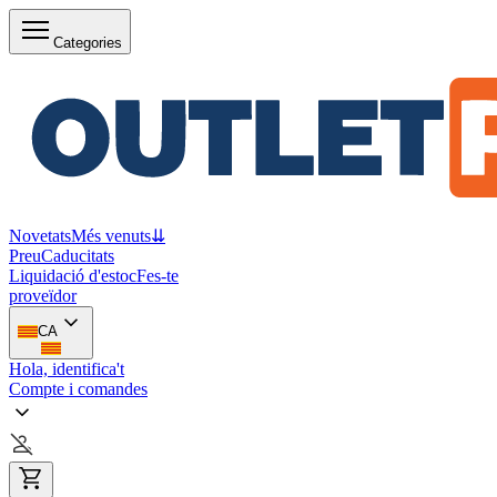
Categories
Novetats
Més venuts
⇊
Preu
Caducitats
Liquidació d'estoc
Fes-te
proveïdor
CA
Hola, identifica't
Compte i comandes