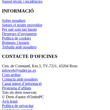
Suport tècnic i incidències
INFORMACIÓ
Sobre nosaltres
Sigues el nostre proveïdor
Per què som tan barats
Despeses d’enviament
Política de cookies
Botigues i horaris
Treballa amb nosaltres
CONTACTE D'OFICINES
Ctra. de Constantí, Km.3, TV-7211, 43204 Reus
infoweb@outlet-pc.es
Com arribar
Contacta amb nosaltres
Canal intern d’informació
Programa d’afiliats
Tots els drets reservats
© Drets d'autor d'OutletPC
Avís legal
Política de privacitat