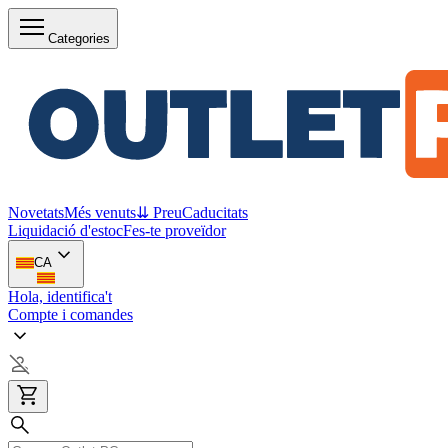
Categories
Novetats
Més venuts
⇊ Preu
Caducitats
Liquidació d'estoc
Fes-te proveïdor
CA
Hola, identifica't
Compte i comandes