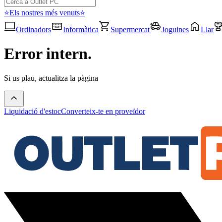
⭐Els nostres més venuts⭐
Ordinadors
Informàtica
Supermercat
Joguines
Llar
Error intern.
Si us plau, actualitza la pàgina
Liquidació d'estoc
Converteix-te en proveïdor