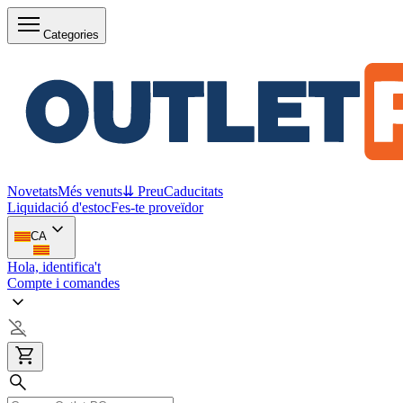
Categories
Novetats
Més venuts
⇊ Preu
Caducitats
Liquidació d'estoc
Fes-te proveïdor
CA
Hola, identifica't
Compte i comandes