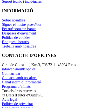
Suport tècnic i incidències
INFORMACIÓ
Sobre nosaltres
Sigues el nostre proveïdor
Per què som tan barats
Despeses d’enviament
Política de cookies
Botigues i horaris
Treballa amb nosaltres
CONTACTE D'OFICINES
Ctra. de Constantí, Km.3, TV-7211, 43204 Reus
infoweb@outlet-pc.es
Com arribar
Contacta amb nosaltres
Canal intern d’informació
Programa d’afiliats
Tots els drets reservats
© Drets d'autor d'OutletPC
Avís legal
Política de privacitat