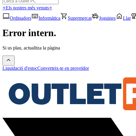
⭐Els nostres més venuts⭐
Ordinadors
Informàtica
Supermercat
Joguines
Llar
Error intern.
Si us plau, actualitza la pàgina
Liquidació d'estoc
Converteix-te en proveïdor