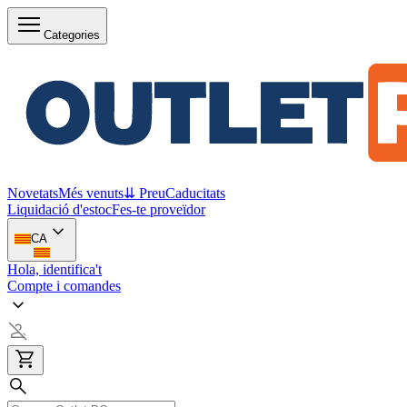
Categories
Novetats
Més venuts
⇊ Preu
Caducitats
Liquidació d'estoc
Fes-te proveïdor
CA
Hola, identifica't
Compte i comandes