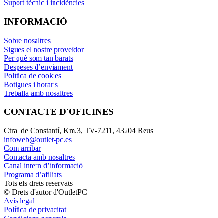
Suport tècnic i incidències
INFORMACIÓ
Sobre nosaltres
Sigues el nostre proveïdor
Per què som tan barats
Despeses d’enviament
Política de cookies
Botigues i horaris
Treballa amb nosaltres
CONTACTE D'OFICINES
Ctra. de Constantí, Km.3, TV-7211, 43204 Reus
infoweb@outlet-pc.es
Com arribar
Contacta amb nosaltres
Canal intern d’informació
Programa d’afiliats
Tots els drets reservats
© Drets d'autor d'OutletPC
Avís legal
Política de privacitat