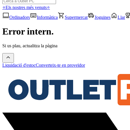
⭐Els nostres més venuts⭐
Ordinadors
Informàtica
Supermercat
Joguines
Llar
Error intern.
Si us plau, actualitza la pàgina
Liquidació d'estoc
Converteix-te en proveïdor