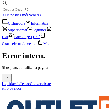
⭐Els nostres més venuts⭐
Ordinadors
Informàtica
Supermercat
Joguines
Llar
Bricolatge i jardí
Grans electrodomèstics
Moda
Error intern.
Si us plau, actualitza la pàgina
Liquidació d'estoc
Converteix-te
en proveïdor