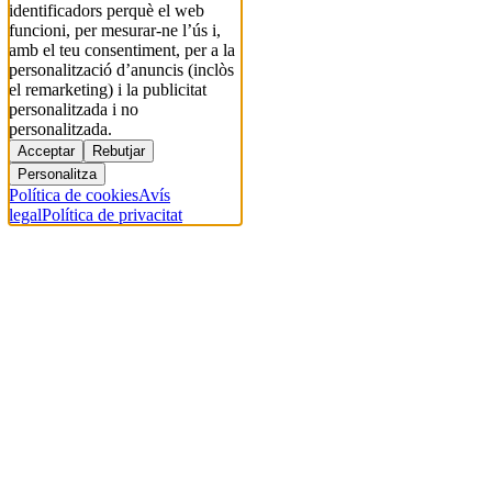
identificadors perquè el web
funcioni, per mesurar-ne l’ús i,
amb el teu consentiment, per a la
personalització d’anuncis (inclòs
el remarketing) i la publicitat
personalitzada i no
personalitzada.
Acceptar
Rebutjar
Personalitza
Política de cookies
Avís
legal
Política de privacitat