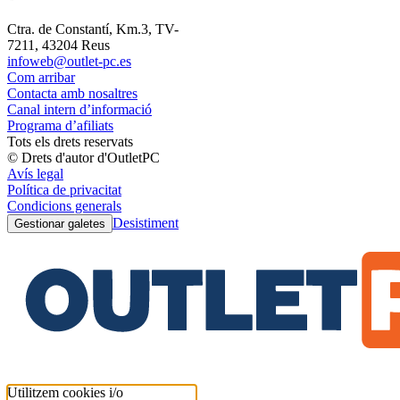
Ctra. de Constantí, Km.3, TV-
7211, 43204 Reus
infoweb@outlet-pc.es
Com arribar
Contacta amb nosaltres
Canal intern d’informació
Programa d’afiliats
Tots els drets reservats
© Drets d'autor d'OutletPC
Avís legal
Política de privacitat
Condicions generals
Desistiment
Gestionar galetes
Utilitzem cookies i/o