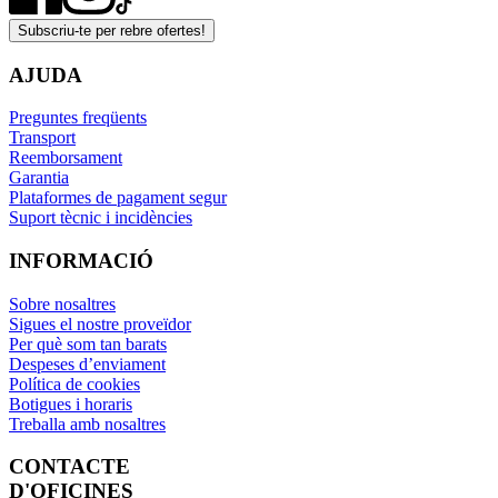
Subscriu-te per rebre ofertes!
AJUDA
Preguntes freqüents
Transport
Reemborsament
Garantia
Plataformes de pagament segur
Suport tècnic i incidències
INFORMACIÓ
Sobre nosaltres
Sigues el nostre proveïdor
Per què som tan barats
Despeses d’enviament
Política de cookies
Botigues i horaris
Treballa amb nosaltres
CONTACTE
D'OFICINES