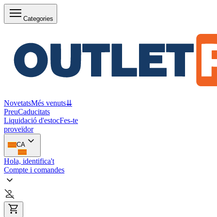
Categories
Novetats
Més venuts
⇊
Preu
Caducitats
Liquidació d'estoc
Fes-te
proveïdor
CA
Hola, identifica't
Compte i comandes