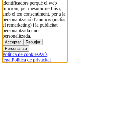
identificadors perquè el web
funcioni, per mesurar-ne l’ús i,
amb el teu consentiment, per a la
personalització d’anuncis (inclòs
el remarketing) i la publicitat
personalitzada i no
personalitzada.
Acceptar
Rebutjar
Personalitza
Política de cookies
Avís
legal
Política de privacitat