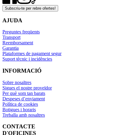
Subscriu-te per rebre ofertes!
AJUDA
Preguntes freqüents
Transport
Reemborsament
Garantia
Plataformes de pagament segur
Suport tècnic i incidències
INFORMACIÓ
Sobre nosaltres
Sigues el nostre proveïdor
Per què som tan barats
Despeses d’enviament
Política de cookies
Botigues i horaris
Treballa amb nosaltres
CONTACTE
D'OFICINES