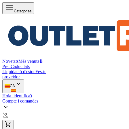
Categories
Novetats
Més venuts
⇊
Preu
Caducitats
Liquidació d'estoc
Fes-te
proveïdor
CA
Hola, identifica't
Compte i comandes