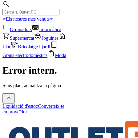
⭐Els nostres més venuts⭐
Ordinadors
Informàtica
Supermercat
Joguines
Llar
Bricolatge i jardí
Grans electrodomèstics
Moda
Error intern.
Si us plau, actualitza la pàgina
Liquidació d'estoc
Converteix-te
en proveïdor