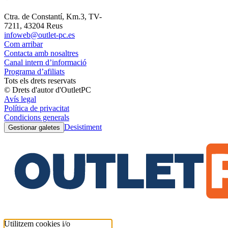
Ctra. de Constantí, Km.3, TV-
7211, 43204 Reus
infoweb@outlet-pc.es
Com arribar
Contacta amb nosaltres
Canal intern d’informació
Programa d’afiliats
Tots els drets reservats
© Drets d'autor d'OutletPC
Avís legal
Política de privacitat
Condicions generals
Desistiment
Gestionar galetes
Utilitzem cookies i/o