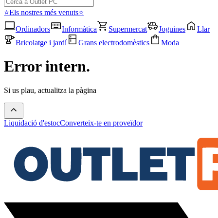
⭐Els nostres més venuts⭐
Ordinadors
Informàtica
Supermercat
Joguines
Llar
Bricolatge i jardí
Grans electrodomèstics
Moda
Error intern.
Si us plau, actualitza la pàgina
Liquidació d'estoc
Converteix-te en proveïdor