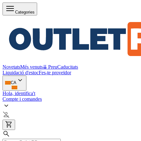
Categories
Novetats
Més venuts
⇊ Preu
Caducitats
Liquidació d'estoc
Fes-te proveïdor
CA
Hola, identifica't
Compte i comandes