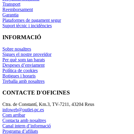
Transport
Reemborsament
Garantia
Plataformes de pagament segur
Suport tècnic i incidències
INFORMACIÓ
Sobre nosaltres
Sigues el nostre proveïdor
Per què som tan barats
Despeses d’enviament
Política de cookies
Botigues i horaris
Treballa amb nosaltres
CONTACTE D'OFICINES
Ctra. de Constantí, Km.3, TV-7211, 43204 Reus
infoweb@outlet-pc.es
Com arribar
Contacta amb nosaltres
Canal intern d’informació
Programa d’afiliats