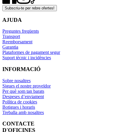
Subscriu-te per rebre ofertes!
AJUDA
Preguntes freqüents
Transport
Reemborsament
Garantia
Plataformes de pagament segur
Suport tècnic i incidències
INFORMACIÓ
Sobre nosaltres
Sigues el nostre proveïdor
Per què som tan barats
Despeses d’enviament
Política de cookies
Botigues i horaris
Treballa amb nosaltres
CONTACTE
D'OFICINES