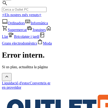
⭐Els nostres més venuts⭐
Ordinadors
Informàtica
Supermercat
Joguines
Llar
Bricolatge i jardí
Grans electrodomèstics
Moda
Error intern.
Si us plau, actualitza la pàgina
Liquidació d'estoc
Converteix-te
en proveïdor