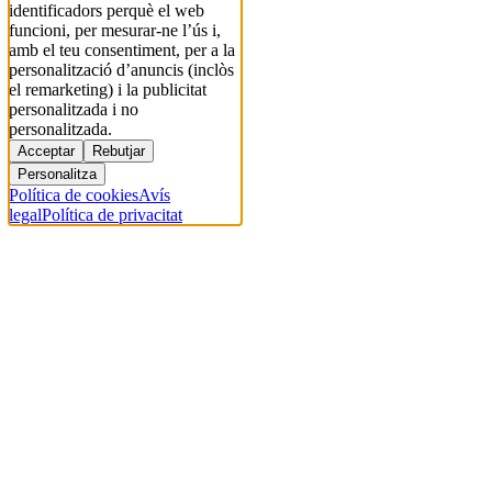
identificadors perquè el web
funcioni, per mesurar-ne l’ús i,
amb el teu consentiment, per a la
personalització d’anuncis (inclòs
el remarketing) i la publicitat
personalitzada i no
personalitzada.
Acceptar
Rebutjar
Personalitza
Política de cookies
Avís
legal
Política de privacitat