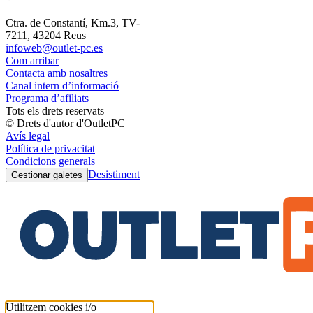
Ctra. de Constantí, Km.3, TV-
7211, 43204 Reus
infoweb@outlet-pc.es
Com arribar
Contacta amb nosaltres
Canal intern d’informació
Programa d’afiliats
Tots els drets reservats
© Drets d'autor d'OutletPC
Avís legal
Política de privacitat
Condicions generals
Desistiment
Gestionar galetes
Utilitzem cookies i/o