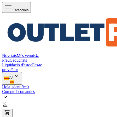
Categories
Novetats
Més venuts
⇊
Preu
Caducitats
Liquidació d'estoc
Fes-te
proveïdor
CA
Hola, identifica't
Compte i comandes