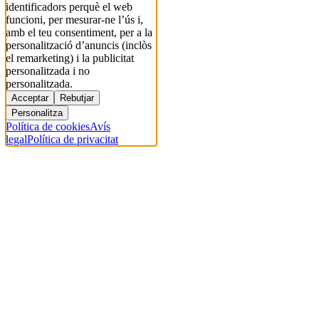
identificadors perquè el web
funcioni, per mesurar-ne l’ús i,
amb el teu consentiment, per a la
personalització d’anuncis (inclòs
el remarketing) i la publicitat
personalitzada i no
personalitzada.
Acceptar
Rebutjar
Personalitza
Política de cookies
Avís
legal
Política de privacitat