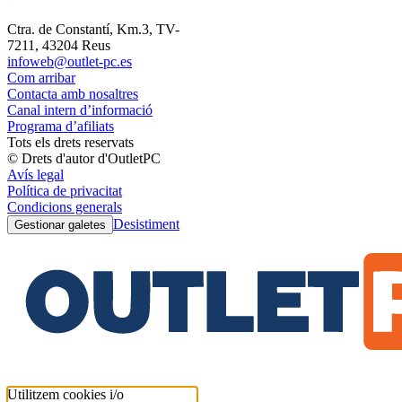
Ctra. de Constantí, Km.3, TV-
7211, 43204 Reus
infoweb@outlet-pc.es
Com arribar
Contacta amb nosaltres
Canal intern d’informació
Programa d’afiliats
Tots els drets reservats
© Drets d'autor d'OutletPC
Avís legal
Política de privacitat
Condicions generals
Desistiment
Gestionar galetes
Utilitzem cookies i/o