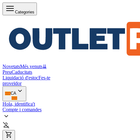
Categories
Novetats
Més venuts
⇊
Preu
Caducitats
Liquidació d'estoc
Fes-te
proveïdor
CA
Hola, identifica't
Compte i comandes