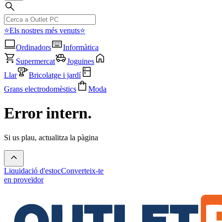
⭐Els nostres més venuts⭐
Ordinadors
Informàtica
Supermercat
Joguines
Llar
Bricolatge i jardí
Grans electrodomèstics
Moda
Error intern.
Si us plau, actualitza la pàgina
Liquidació d'estoc
Converteix-te
en proveïdor