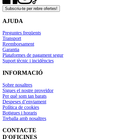
Subscriu-te per rebre ofertes!
AJUDA
Preguntes freqüents
Transport
Reemborsament
Garantia
Plataformes de pagament segur
Suport tècnic i incidències
INFORMACIÓ
Sobre nosaltres
Sigues el nostre proveïdor
Per què som tan barats
Despeses d’enviament
Política de cookies
Botigues i horaris
Treballa amb nosaltres
CONTACTE
D'OFICINES