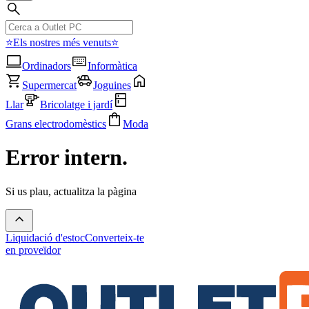
⭐Els nostres més venuts⭐
Ordinadors
Informàtica
Supermercat
Joguines
Llar
Bricolatge i jardí
Grans electrodomèstics
Moda
Error intern.
Si us plau, actualitza la pàgina
Liquidació d'estoc
Converteix-te
en proveïdor