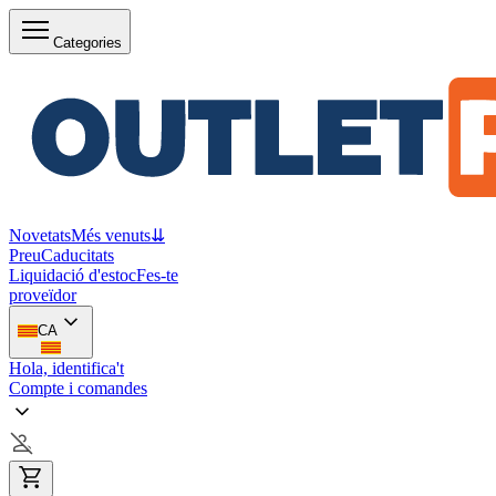
Categories
Novetats
Més venuts
⇊
Preu
Caducitats
Liquidació d'estoc
Fes-te
proveïdor
CA
Hola, identifica't
Compte i comandes