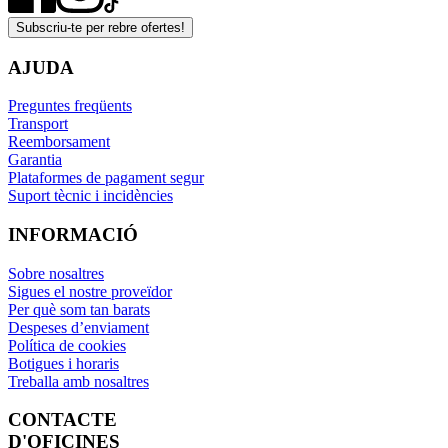
Subscriu-te per rebre ofertes!
AJUDA
Preguntes freqüents
Transport
Reemborsament
Garantia
Plataformes de pagament segur
Suport tècnic i incidències
INFORMACIÓ
Sobre nosaltres
Sigues el nostre proveïdor
Per què som tan barats
Despeses d’enviament
Política de cookies
Botigues i horaris
Treballa amb nosaltres
CONTACTE
D'OFICINES