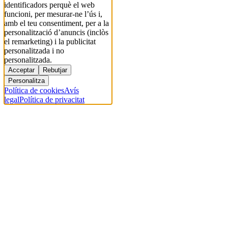
identificadors perquè el web
funcioni, per mesurar-ne l’ús i,
amb el teu consentiment, per a la
personalització d’anuncis (inclòs
el remarketing) i la publicitat
personalitzada i no
personalitzada.
Acceptar
Rebutjar
Personalitza
Política de cookies
Avís
legal
Política de privacitat