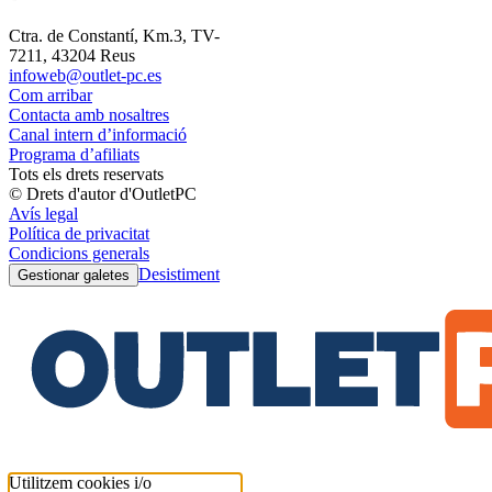
Ctra. de Constantí, Km.3, TV-
7211, 43204 Reus
infoweb@outlet-pc.es
Com arribar
Contacta amb nosaltres
Canal intern d’informació
Programa d’afiliats
Tots els drets reservats
© Drets d'autor d'OutletPC
Avís legal
Política de privacitat
Condicions generals
Desistiment
Gestionar galetes
Utilitzem cookies i/o