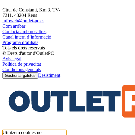
Ctra. de Constantí, Km.3, TV-
7211, 43204 Reus
infoweb@outlet-pc.es
Com arribar
Contacta amb nosaltres
Canal intern d’informació
Programa d’afiliats
Tots els drets reservats
© Drets d'autor d'OutletPC
Avís legal
Política de privacitat
Condicions generals
Desistiment
Gestionar galetes
Utilitzem cookies i/o