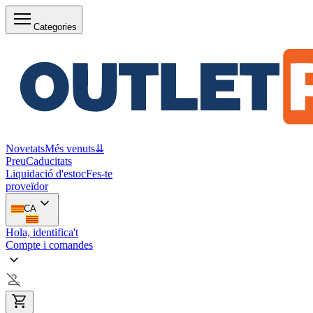
Categories
Novetats
Més venuts
⇊
Preu
Caducitats
Liquidació d'estoc
Fes-te
proveïdor
CA
Hola, identifica't
Compte i comandes