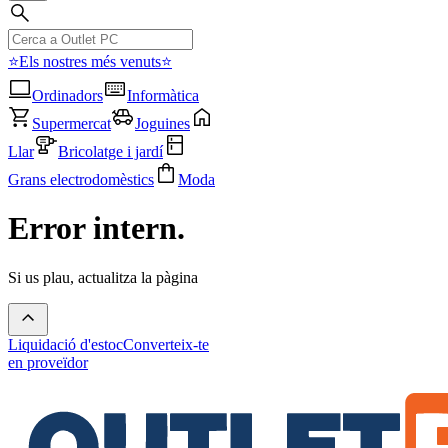
⭐Els nostres més venuts⭐
Ordinadors
Informàtica
Supermercat
Joguines
Llar
Bricolatge i jardí
Grans electrodomèstics
Moda
Error intern.
Si us plau, actualitza la pàgina
Liquidació d'estoc
Converteix-te
en proveïdor