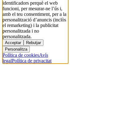
identificadors perquè el web
funcioni, per mesurar-ne l’ús i,
amb el teu consentiment, per a la
personalització d’anuncis (inclòs
el remarketing) i la publicitat
personalitzada i no
personalitzada.
Acceptar
Rebutjar
Personalitza
Política de cookies
Avís
legal
Política de privacitat