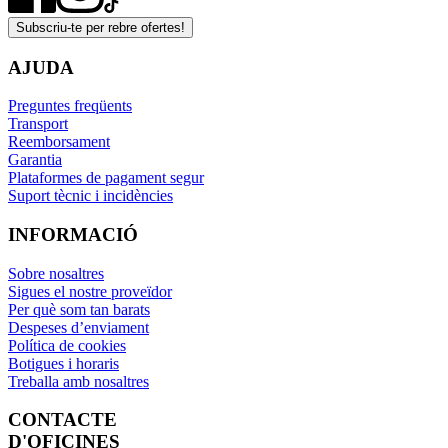
Subscriu-te per rebre ofertes!
AJUDA
Preguntes freqüents
Transport
Reemborsament
Garantia
Plataformes de pagament segur
Suport tècnic i incidències
INFORMACIÓ
Sobre nosaltres
Sigues el nostre proveïdor
Per què som tan barats
Despeses d’enviament
Política de cookies
Botigues i horaris
Treballa amb nosaltres
CONTACTE
D'OFICINES