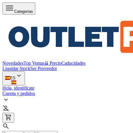
Categorías
Novedades
Top Ventas
⇊ Precio
Caducidades
Liquidar Stock
Ser Proveedor
ES
Hola, identifícate
Cuenta y pedidos