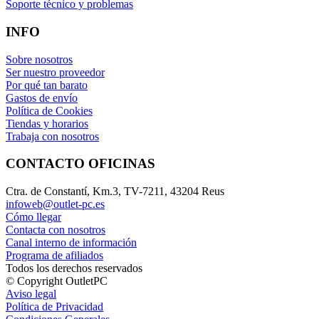
Soporte técnico y problemas
INFO
Sobre nosotros
Ser nuestro proveedor
Por qué tan barato
Gastos de envío
Política de Cookies
Tiendas y horarios
Trabaja con nosotros
CONTACTO OFICINAS
Ctra. de Constantí, Km.3, TV-7211, 43204 Reus
infoweb@outlet-pc.es
Cómo llegar
Contacta con nosotros
Canal interno de información
Programa de afiliados
Todos los derechos reservados
© Copyright OutletPC
Aviso legal
Política de Privacidad