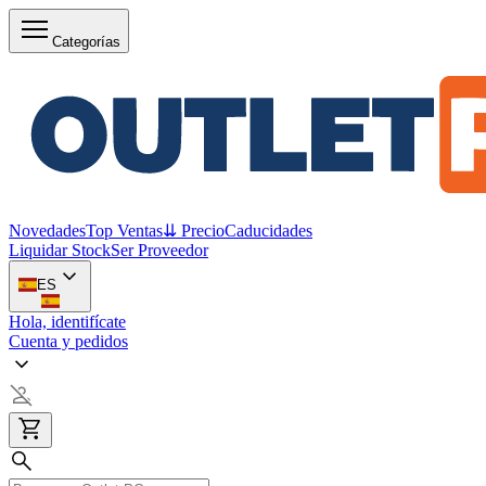
Categorías
Novedades
Top Ventas
⇊ Precio
Caducidades
Liquidar Stock
Ser Proveedor
ES
Hola, identifícate
Cuenta y pedidos