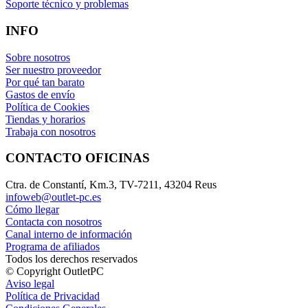
Soporte técnico y problemas
INFO
Sobre nosotros
Ser nuestro proveedor
Por qué tan barato
Gastos de envío
Política de Cookies
Tiendas y horarios
Trabaja con nosotros
CONTACTO OFICINAS
Ctra. de Constantí, Km.3, TV-7211, 43204 Reus
infoweb@outlet-pc.es
Cómo llegar
Contacta con nosotros
Canal interno de información
Programa de afiliados
Todos los derechos reservados
© Copyright OutletPC
Aviso legal
Política de Privacidad