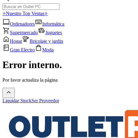
⭐Nuestro Top Ventas⭐
Ordenadores
Informática
Supermercado
Juguetes
Hogar
Bricolaje y jardin
Gran Electro
Moda
Error interno.
Por favor actualiza la página
Liquidar Stock
Ser Proveedor