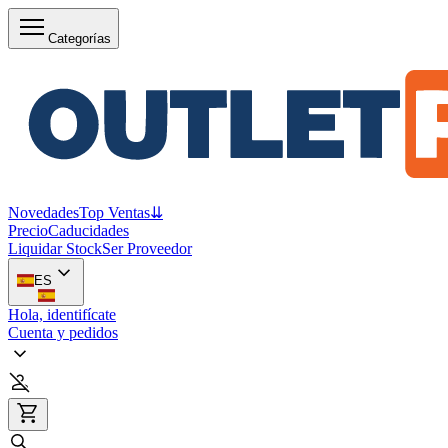
Categorías
Novedades
Top Ventas
⇊
Precio
Caducidades
Liquidar Stock
Ser Proveedor
ES
Hola, identifícate
Cuenta y pedidos