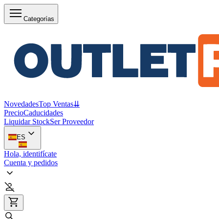
Categorías
Novedades
Top Ventas
⇊
Precio
Caducidades
Liquidar Stock
Ser Proveedor
ES
Hola, identifícate
Cuenta y pedidos