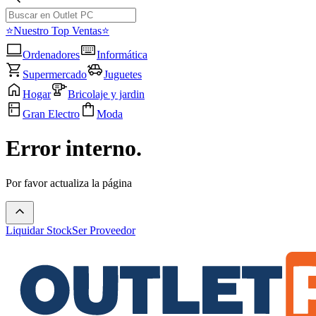
⭐Nuestro Top Ventas⭐
Ordenadores
Informática
Supermercado
Juguetes
Hogar
Bricolaje y jardin
Gran Electro
Moda
Error interno.
Por favor actualiza la página
Liquidar Stock
Ser Proveedor