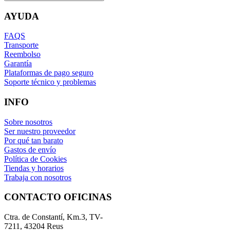
AYUDA
FAQS
Transporte
Reembolso
Garantía
Plataformas de pago seguro
Soporte técnico y problemas
INFO
Sobre nosotros
Ser nuestro proveedor
Por qué tan barato
Gastos de envío
Política de Cookies
Tiendas y horarios
Trabaja con nosotros
CONTACTO OFICINAS
Ctra. de Constantí, Km.3, TV-
7211, 43204 Reus