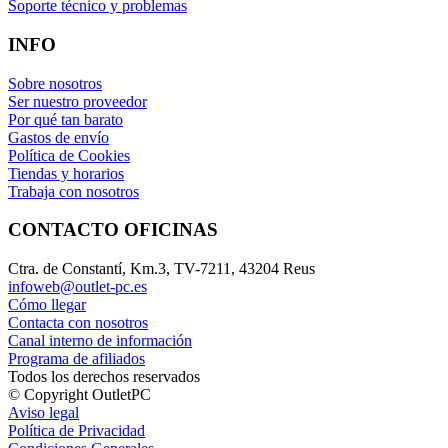
Soporte técnico y problemas
INFO
Sobre nosotros
Ser nuestro proveedor
Por qué tan barato
Gastos de envío
Política de Cookies
Tiendas y horarios
Trabaja con nosotros
CONTACTO OFICINAS
Ctra. de Constantí, Km.3, TV-7211, 43204 Reus
infoweb@outlet-pc.es
Cómo llegar
Contacta con nosotros
Canal interno de información
Programa de afiliados
Todos los derechos reservados
© Copyright OutletPC
Aviso legal
Política de Privacidad