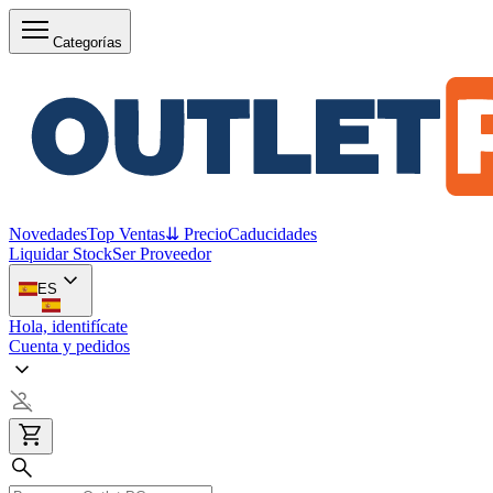
Categorías
Novedades
Top Ventas
⇊ Precio
Caducidades
Liquidar Stock
Ser Proveedor
ES
Hola, identifícate
Cuenta y pedidos