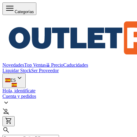
Categorías
Novedades
Top Ventas
⇊ Precio
Caducidades
Liquidar Stock
Ser Proveedor
ES
Hola, identifícate
Cuenta y pedidos