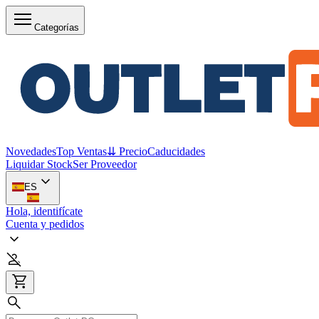
Categorías
Novedades
Top Ventas
⇊ Precio
Caducidades
Liquidar Stock
Ser Proveedor
ES
Hola, identifícate
Cuenta y pedidos