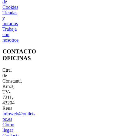
de
Cookies
Tiendas
y
horarios
Trabaja
con
nosotros
CONTACTO
OFICINAS
Ctra.
de
Constantí,
Km.3,
TV-
7211,
43204
Reus
infoweb@outlet-
pc.es
Cómo
llegar
Contacta