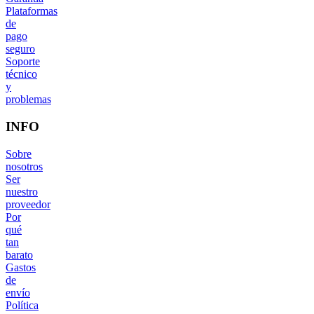
Plataformas
de
pago
seguro
Soporte
técnico
y
problemas
INFO
Sobre
nosotros
Ser
nuestro
proveedor
Por
qué
tan
barato
Gastos
de
envío
Política