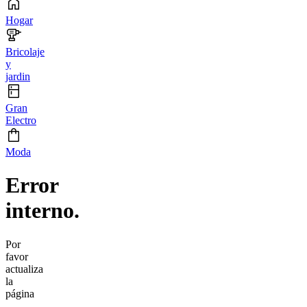
Hogar
Bricolaje
y
jardin
Gran
Electro
Moda
Error
interno.
Por
favor
actualiza
la
página