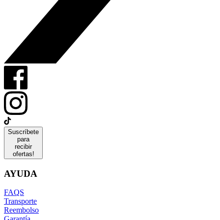
Suscríbete
para
recibir
ofertas!
AYUDA
FAQS
Transporte
Reembolso
Garantía