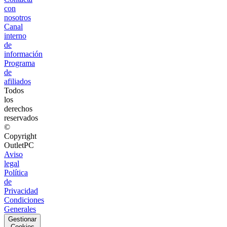
con
nosotros
Canal
interno
de
información
Programa
de
afiliados
Todos
los
derechos
reservados
©
Copyright
OutletPC
Aviso
legal
Política
de
Privacidad
Condiciones
Generales
Gestionar
Cookies