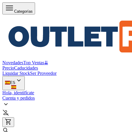
Categorías
Novedades
Top Ventas
⇊
Precio
Caducidades
Liquidar Stock
Ser Proveedor
ES
Hola, identifícate
Cuenta y pedidos