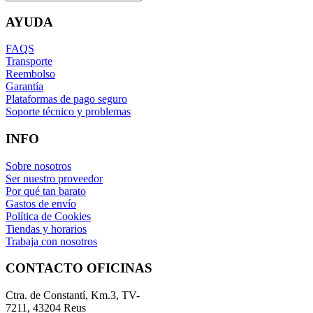
AYUDA
FAQS
Transporte
Reembolso
Garantía
Plataformas de pago seguro
Soporte técnico y problemas
INFO
Sobre nosotros
Ser nuestro proveedor
Por qué tan barato
Gastos de envío
Política de Cookies
Tiendas y horarios
Trabaja con nosotros
CONTACTO OFICINAS
Ctra. de Constantí, Km.3, TV-
7211, 43204 Reus