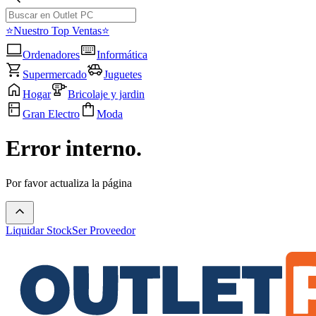
⭐Nuestro Top Ventas⭐
Ordenadores
Informática
Supermercado
Juguetes
Hogar
Bricolaje y jardin
Gran Electro
Moda
Error interno.
Por favor actualiza la página
Liquidar Stock
Ser Proveedor