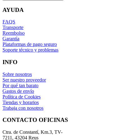
AYUDA
FAQS
Transporte
Reembolso
Garantía
Plataformas de pago seguro
Soporte técnico y problemas
INFO
Sobre nosotros
Ser nuestro proveedor
Por qué tan barato
Gastos de envío
Política de Cookies
Tiendas y horarios
Trabaja con nosotros
CONTACTO OFICINAS
Ctra. de Constantí, Km.3, TV-
7211, 43204 Reus