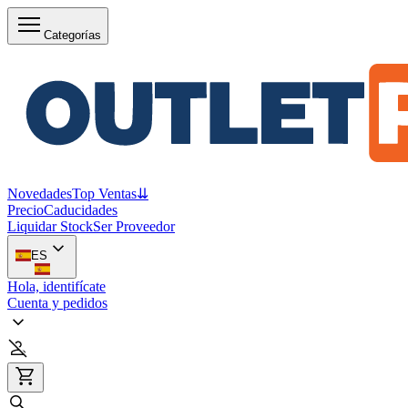
Categorías
Novedades
Top Ventas
⇊
Precio
Caducidades
Liquidar Stock
Ser Proveedor
ES
Hola, identifícate
Cuenta y pedidos