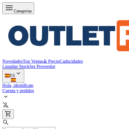
Categorías
Novedades
Top Ventas
⇊ Precio
Caducidades
Liquidar Stock
Ser Proveedor
ES
Hola, identifícate
Cuenta y pedidos