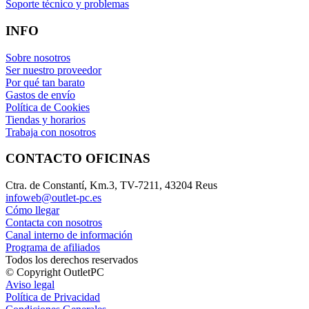
Soporte técnico y problemas
INFO
Sobre nosotros
Ser nuestro proveedor
Por qué tan barato
Gastos de envío
Política de Cookies
Tiendas y horarios
Trabaja con nosotros
CONTACTO OFICINAS
Ctra. de Constantí, Km.3, TV-7211, 43204 Reus
infoweb@outlet-pc.es
Cómo llegar
Contacta con nosotros
Canal interno de información
Programa de afiliados
Todos los derechos reservados
© Copyright OutletPC
Aviso legal
Política de Privacidad