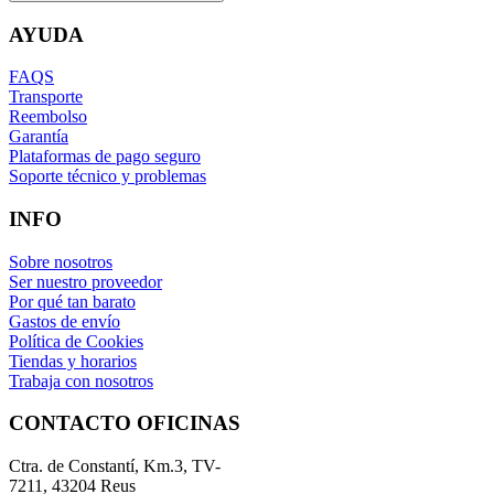
AYUDA
FAQS
Transporte
Reembolso
Garantía
Plataformas de pago seguro
Soporte técnico y problemas
INFO
Sobre nosotros
Ser nuestro proveedor
Por qué tan barato
Gastos de envío
Política de Cookies
Tiendas y horarios
Trabaja con nosotros
CONTACTO OFICINAS
Ctra. de Constantí, Km.3, TV-
7211, 43204 Reus