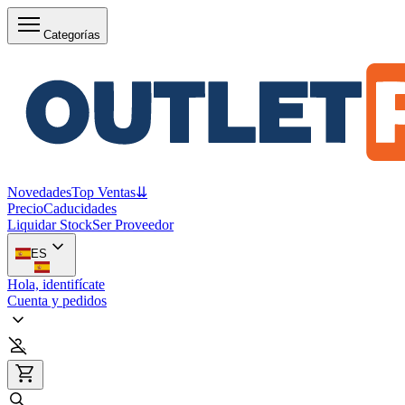
Categorías
Novedades
Top Ventas
⇊
Precio
Caducidades
Liquidar Stock
Ser Proveedor
ES
Hola, identifícate
Cuenta y pedidos