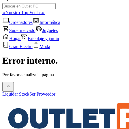
⭐Nuestro Top Ventas⭐
Ordenadores
Informática
Supermercado
Juguetes
Hogar
Bricolaje y jardin
Gran Electro
Moda
Error interno.
Por favor actualiza la página
Liquidar Stock
Ser Proveedor