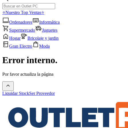
⭐Nuestro Top Ventas⭐
Ordenadores
Informática
Supermercado
Juguetes
Hogar
Bricolaje y jardin
Gran Electro
Moda
Error interno.
Por favor actualiza la página
Liquidar Stock
Ser Proveedor