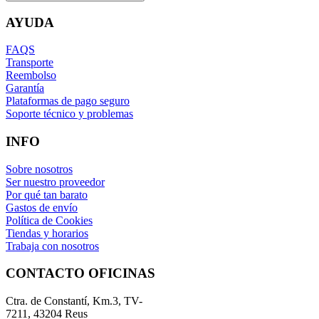
AYUDA
FAQS
Transporte
Reembolso
Garantía
Plataformas de pago seguro
Soporte técnico y problemas
INFO
Sobre nosotros
Ser nuestro proveedor
Por qué tan barato
Gastos de envío
Política de Cookies
Tiendas y horarios
Trabaja con nosotros
CONTACTO OFICINAS
Ctra. de Constantí, Km.3, TV-
7211, 43204 Reus