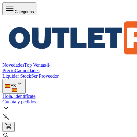
Categorías
Novedades
Top Ventas
⇊
Precio
Caducidades
Liquidar Stock
Ser Proveedor
ES
Hola, identifícate
Cuenta y pedidos