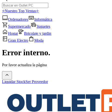
⭐Nuestro Top Ventas⭐
Ordenadores
Informática
Supermercado
Juguetes
Hogar
Bricolaje y jardin
Gran Electro
Moda
Error interno.
Por favor actualiza la página
Liquidar Stock
Ser Proveedor