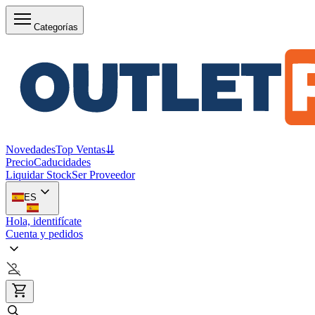
Categorías
Novedades
Top Ventas
⇊
Precio
Caducidades
Liquidar Stock
Ser Proveedor
ES
Hola, identifícate
Cuenta y pedidos