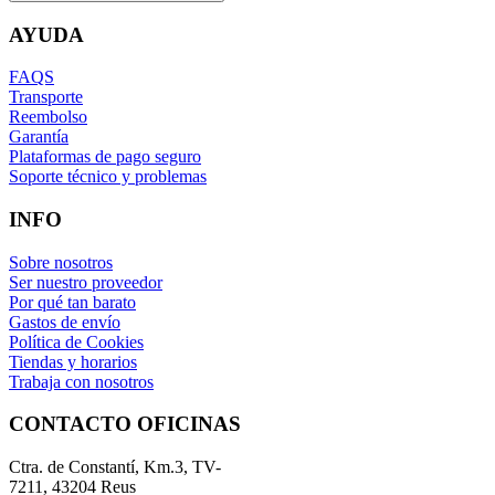
AYUDA
FAQS
Transporte
Reembolso
Garantía
Plataformas de pago seguro
Soporte técnico y problemas
INFO
Sobre nosotros
Ser nuestro proveedor
Por qué tan barato
Gastos de envío
Política de Cookies
Tiendas y horarios
Trabaja con nosotros
CONTACTO OFICINAS
Ctra. de Constantí, Km.3, TV-
7211, 43204 Reus