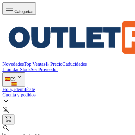
Categorías
Novedades
Top Ventas
⇊ Precio
Caducidades
Liquidar Stock
Ser Proveedor
ES
Hola, identifícate
Cuenta y pedidos