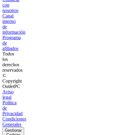
con
nosotros
Canal
interno
de
información
Programa
de
afiliados
Todos
los
derechos
reservados
©
Copyright
OutletPC
Aviso
legal
Política
de
Privacidad
Condiciones
Generales
Gestionar
Cookies