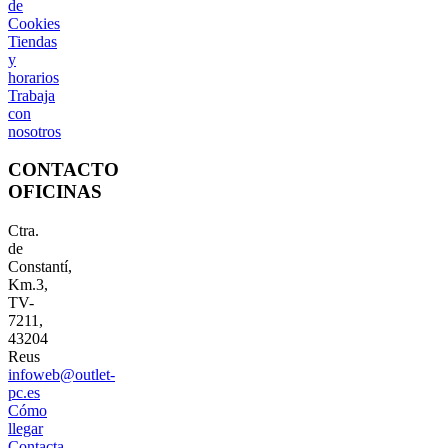
de
Cookies
Tiendas
y
horarios
Trabaja
con
nosotros
CONTACTO
OFICINAS
Ctra.
de
Constantí,
Km.3,
TV-
7211,
43204
Reus
infoweb@outlet-
pc.es
Cómo
llegar
Contacta