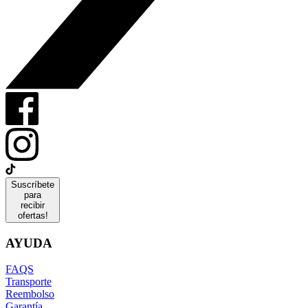
Suscríbete
para
recibir
ofertas!
AYUDA
FAQS
Transporte
Reembolso
Garantía