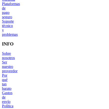
Plataformas
de
pago
seguro
Soporte
técnico
y
problemas
INFO
Sobre
nosotros
Ser
nuestro
proveedor
Por
qué
tan
barato
Gastos
de
envío
Política