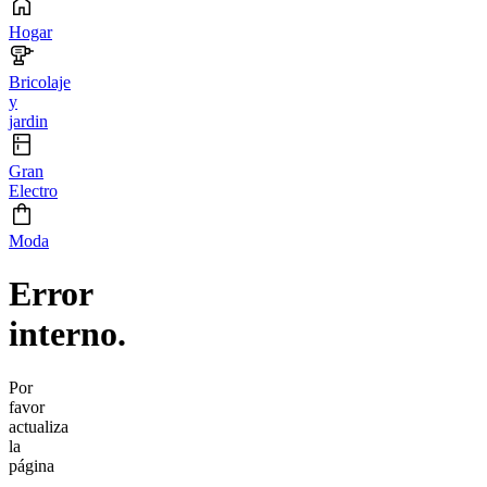
Hogar
Bricolaje
y
jardin
Gran
Electro
Moda
Error
interno.
Por
favor
actualiza
la
página