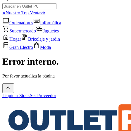
⭐Nuestro Top Ventas⭐
Ordenadores
Informática
Supermercado
Juguetes
Hogar
Bricolaje y jardin
Gran Electro
Moda
Error interno.
Por favor actualiza la página
Liquidar Stock
Ser Proveedor