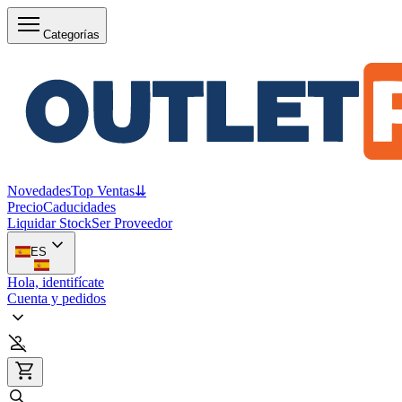
Categorías
Novedades
Top Ventas
⇊
Precio
Caducidades
Liquidar Stock
Ser Proveedor
ES
Hola, identifícate
Cuenta y pedidos