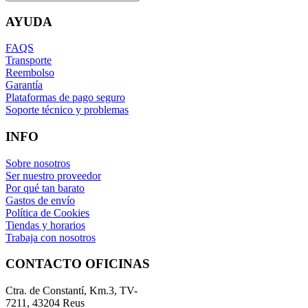
AYUDA
FAQS
Transporte
Reembolso
Garantía
Plataformas de pago seguro
Soporte técnico y problemas
INFO
Sobre nosotros
Ser nuestro proveedor
Por qué tan barato
Gastos de envío
Política de Cookies
Tiendas y horarios
Trabaja con nosotros
CONTACTO OFICINAS
Ctra. de Constantí, Km.3, TV-
7211, 43204 Reus