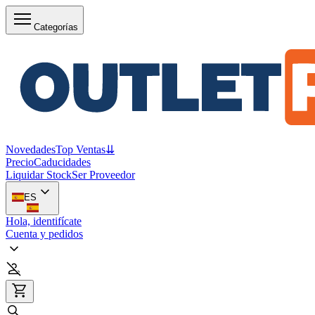
Categorías
Novedades
Top Ventas
⇊
Precio
Caducidades
Liquidar Stock
Ser Proveedor
ES
Hola, identifícate
Cuenta y pedidos