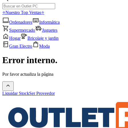
⭐Nuestro Top Ventas⭐
Ordenadores
Informática
Supermercado
Juguetes
Hogar
Bricolaje y jardin
Gran Electro
Moda
Error interno.
Por favor actualiza la página
Liquidar Stock
Ser Proveedor