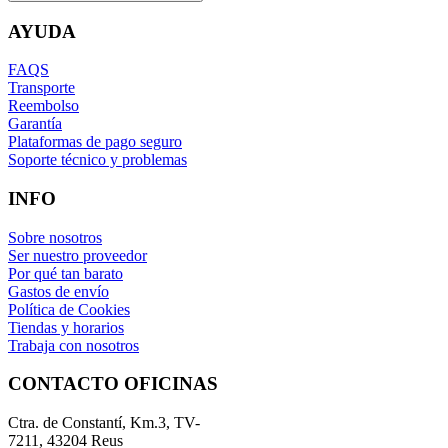
AYUDA
FAQS
Transporte
Reembolso
Garantía
Plataformas de pago seguro
Soporte técnico y problemas
INFO
Sobre nosotros
Ser nuestro proveedor
Por qué tan barato
Gastos de envío
Política de Cookies
Tiendas y horarios
Trabaja con nosotros
CONTACTO OFICINAS
Ctra. de Constantí, Km.3, TV-
7211, 43204 Reus