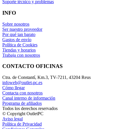
Soporte técnico y problemas
INFO
Sobre nosotros
Ser nuestro proveedor
Por qué tan barato
Gastos de envío
Política de Cookies
Tiendas y horarios
Trabaja con nosotros
CONTACTO OFICINAS
Ctra. de Constantí, Km.3, TV-7211, 43204 Reus
infoweb@outlet-pc.es
Cómo llegar
Contacta con nosotros
Canal interno de información
Programa de afiliados
Todos los derechos reservados
© Copyright OutletPC
Aviso legal
Política de Privacidad