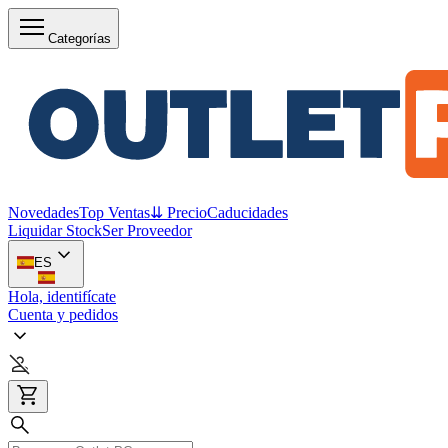
Categorías
Novedades
Top Ventas
⇊ Precio
Caducidades
Liquidar Stock
Ser Proveedor
ES
Hola, identifícate
Cuenta y pedidos