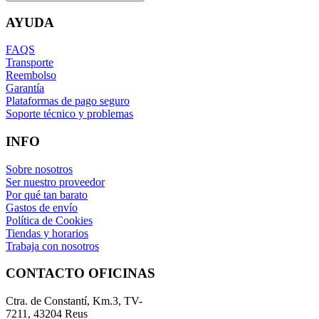
AYUDA
FAQS
Transporte
Reembolso
Garantía
Plataformas de pago seguro
Soporte técnico y problemas
INFO
Sobre nosotros
Ser nuestro proveedor
Por qué tan barato
Gastos de envío
Política de Cookies
Tiendas y horarios
Trabaja con nosotros
CONTACTO OFICINAS
Ctra. de Constantí, Km.3, TV-
7211, 43204 Reus