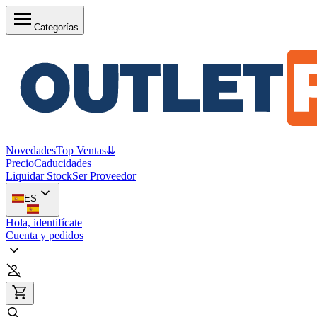
Categorías
Novedades
Top Ventas
⇊
Precio
Caducidades
Liquidar Stock
Ser Proveedor
ES
Hola, identifícate
Cuenta y pedidos