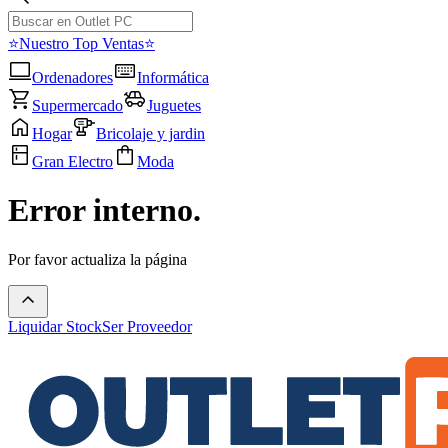
⭐Nuestro Top Ventas⭐
Ordenadores
Informática
Supermercado
Juguetes
Hogar
Bricolaje y jardin
Gran Electro
Moda
Error interno.
Por favor actualiza la página
Liquidar Stock
Ser Proveedor