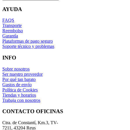
AYUDA
FAQS
Transporte
Reembolso
Garantía
Plataformas de pago seguro
Soporte técnico y problemas
INFO
Sobre nosotros
Ser nuestro proveedor
Por qué tan barato
Gastos de envío
Política de Cookies
Tiendas y horarios
Trabaja con nosotros
CONTACTO OFICINAS
Ctra. de Constantí, Km.3, TV-
7211, 43204 Reus