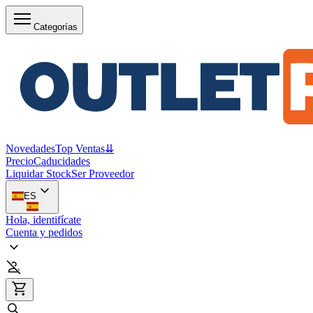
Categorías
Novedades
Top Ventas
⇊
Precio
Caducidades
Liquidar Stock
Ser Proveedor
ES
Hola, identifícate
Cuenta y pedidos