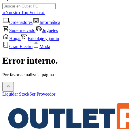
⭐Nuestro Top Ventas⭐
Ordenadores
Informática
Supermercado
Juguetes
Hogar
Bricolaje y jardin
Gran Electro
Moda
Error interno.
Por favor actualiza la página
Liquidar Stock
Ser Proveedor