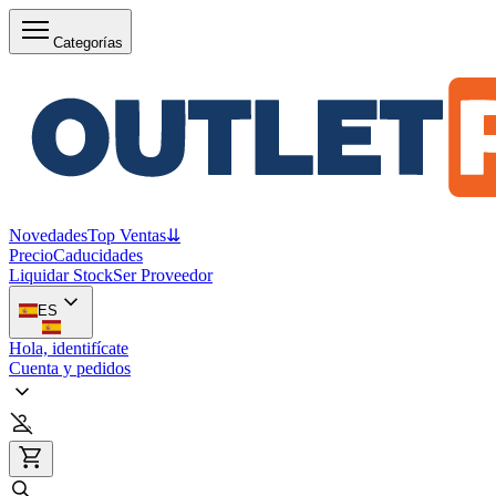
Categorías
Novedades
Top Ventas
⇊
Precio
Caducidades
Liquidar Stock
Ser Proveedor
ES
Hola, identifícate
Cuenta y pedidos