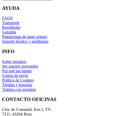
AYUDA
FAQS
Transporte
Reembolso
Garantía
Plataformas de pago seguro
Soporte técnico y problemas
INFO
Sobre nosotros
Ser nuestro proveedor
Por qué tan barato
Gastos de envío
Política de Cookies
Tiendas y horarios
Trabaja con nosotros
CONTACTO OFICINAS
Ctra. de Constantí, Km.3, TV-
7211, 43204 Reus