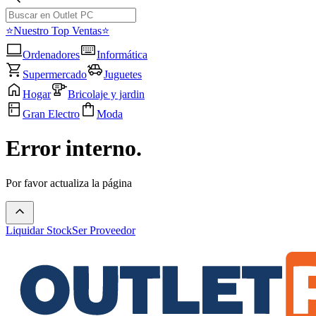
⭐Nuestro Top Ventas⭐
Ordenadores
Informática
Supermercado
Juguetes
Hogar
Bricolaje y jardin
Gran Electro
Moda
Error interno.
Por favor actualiza la página
Liquidar Stock
Ser Proveedor