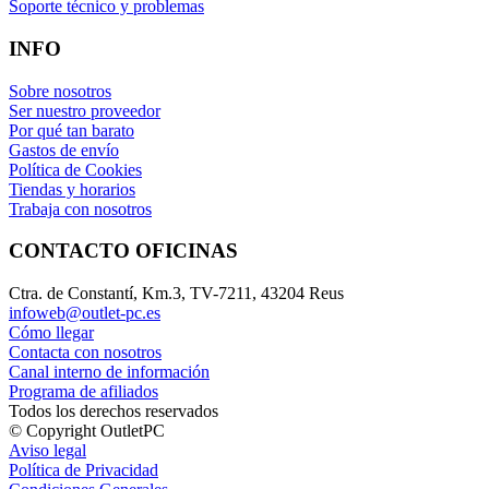
Soporte técnico y problemas
INFO
Sobre nosotros
Ser nuestro proveedor
Por qué tan barato
Gastos de envío
Política de Cookies
Tiendas y horarios
Trabaja con nosotros
CONTACTO OFICINAS
Ctra. de Constantí, Km.3, TV-7211, 43204 Reus
infoweb@outlet-pc.es
Cómo llegar
Contacta con nosotros
Canal interno de información
Programa de afiliados
Todos los derechos reservados
© Copyright OutletPC
Aviso legal
Política de Privacidad