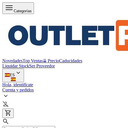
Categorías
Novedades
Top Ventas
⇊ Precio
Caducidades
Liquidar Stock
Ser Proveedor
ES
Hola, identifícate
Cuenta y pedidos