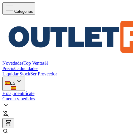
Categorías
Novedades
Top Ventas
⇊
Precio
Caducidades
Liquidar Stock
Ser Proveedor
ES
Hola, identifícate
Cuenta y pedidos