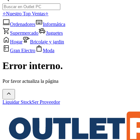
⭐Nuestro Top Ventas⭐
Ordenadores
Informática
Supermercado
Juguetes
Hogar
Bricolaje y jardin
Gran Electro
Moda
Error interno.
Por favor actualiza la página
Liquidar Stock
Ser Proveedor