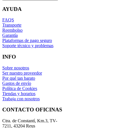
AYUDA
FAQS
Transporte
Reembolso
Garantía
Plataformas de pago seguro
Soporte técnico y problemas
INFO
Sobre nosotros
Ser nuestro proveedor
Por qué tan barato
Gastos de envío
Política de Cookies
Tiendas y horarios
Trabaja con nosotros
CONTACTO OFICINAS
Ctra. de Constantí, Km.3, TV-
7211, 43204 Reus