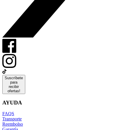
Suscríbete
para
recibir
ofertas!
AYUDA
FAQS
Transporte
Reembolso
Garantía