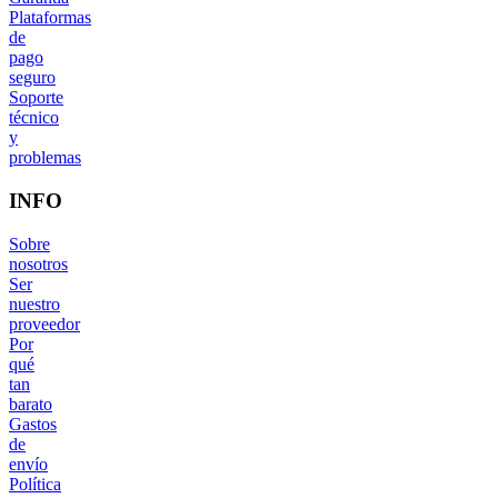
Plataformas
de
pago
seguro
Soporte
técnico
y
problemas
INFO
Sobre
nosotros
Ser
nuestro
proveedor
Por
qué
tan
barato
Gastos
de
envío
Política