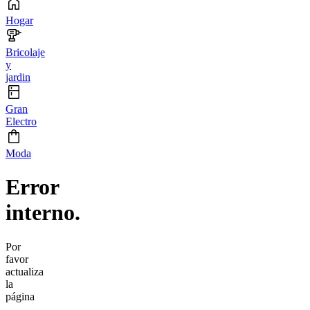
Hogar
Bricolaje
y
jardin
Gran
Electro
Moda
Error
interno.
Por
favor
actualiza
la
página