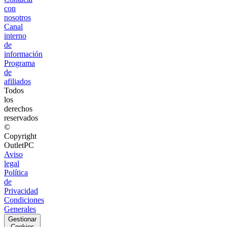
con
nosotros
Canal
interno
de
información
Programa
de
afiliados
Todos
los
derechos
reservados
©
Copyright
OutletPC
Aviso
legal
Política
de
Privacidad
Condiciones
Generales
Gestionar
Cookies