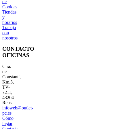
de
Cookies
Tiendas
y
horarios
Trabaja
con
nosotros
CONTACTO
OFICINAS
Ctra.
de
Constantí,
Km.3,
TV-
7211,
43204
Reus
infoweb@outlet-
pc.es
Cómo
llegar
Contacta