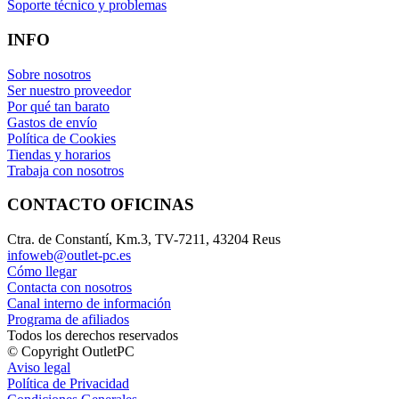
Soporte técnico y problemas
INFO
Sobre nosotros
Ser nuestro proveedor
Por qué tan barato
Gastos de envío
Política de Cookies
Tiendas y horarios
Trabaja con nosotros
CONTACTO OFICINAS
Ctra. de Constantí, Km.3, TV-7211, 43204 Reus
infoweb@outlet-pc.es
Cómo llegar
Contacta con nosotros
Canal interno de información
Programa de afiliados
Todos los derechos reservados
© Copyright OutletPC
Aviso legal
Política de Privacidad