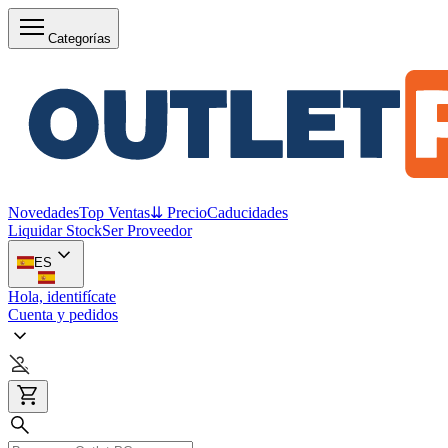
Categorías
Novedades
Top Ventas
⇊ Precio
Caducidades
Liquidar Stock
Ser Proveedor
ES
Hola, identifícate
Cuenta y pedidos