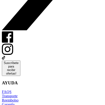
Suscríbete
para
recibir
ofertas!
AYUDA
FAQS
Transporte
Reembolso
Garantía