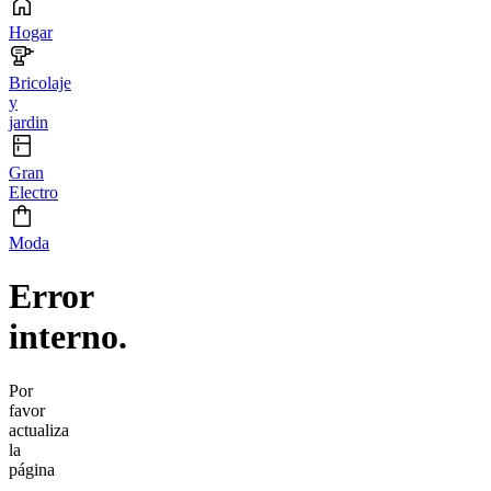
Hogar
Bricolaje
y
jardin
Gran
Electro
Moda
Error
interno.
Por
favor
actualiza
la
página