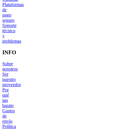
Plataformas
de
pago
seguro
Soporte
técnico
y
problemas
INFO
Sobre
nosotros
Ser
nuestro
proveedor
Por
qué
tan
barato
Gastos
de
envío
Política