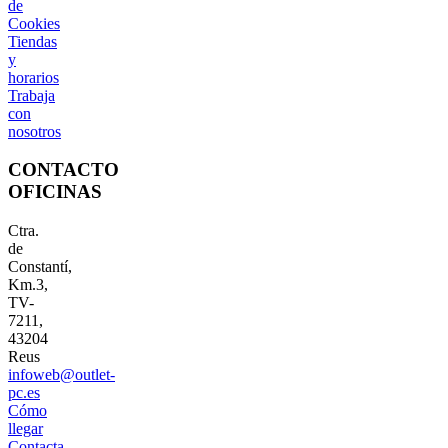
de
Cookies
Tiendas
y
horarios
Trabaja
con
nosotros
CONTACTO
OFICINAS
Ctra.
de
Constantí,
Km.3,
TV-
7211,
43204
Reus
infoweb@outlet-
pc.es
Cómo
llegar
Contacta