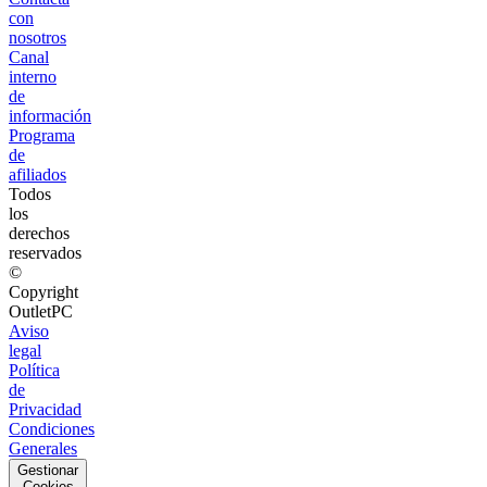
con
nosotros
Canal
interno
de
información
Programa
de
afiliados
Todos
los
derechos
reservados
©
Copyright
OutletPC
Aviso
legal
Política
de
Privacidad
Condiciones
Generales
Gestionar
Cookies