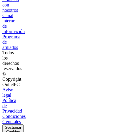
con
nosotros
Canal
interno
de
información
Programa
de
afiliados
Todos
los
derechos
reservados
©
Copyright
OutletPC
Aviso
legal
Política
de
Privacidad
Condiciones
Generales
Gestionar
Cookies