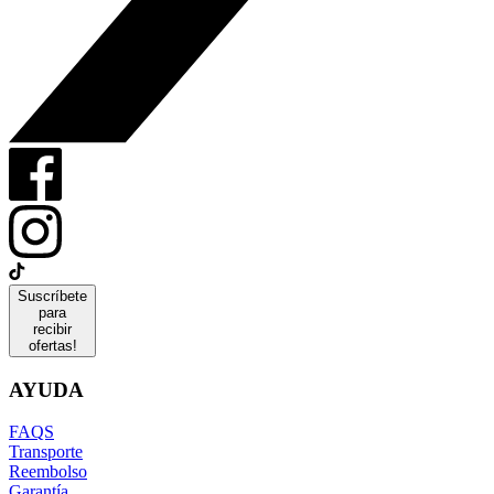
Suscríbete
para
recibir
ofertas!
AYUDA
FAQS
Transporte
Reembolso
Garantía