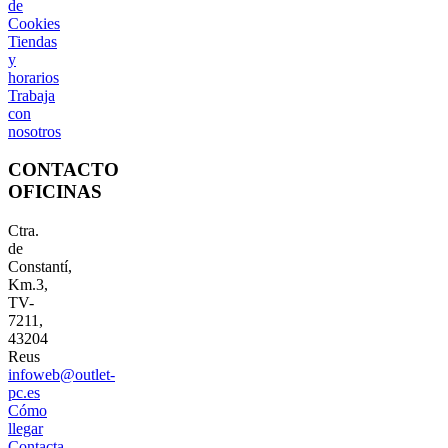
de
Cookies
Tiendas
y
horarios
Trabaja
con
nosotros
CONTACTO
OFICINAS
Ctra.
de
Constantí,
Km.3,
TV-
7211,
43204
Reus
infoweb@outlet-
pc.es
Cómo
llegar
Contacta