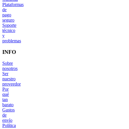
Plataformas
de
pago
seguro
Soporte
técnico
y
problemas
INFO
Sobre
nosotros
Ser
nuestro
proveedor
Por
qué
tan
barato
Gastos
de
envío
Política