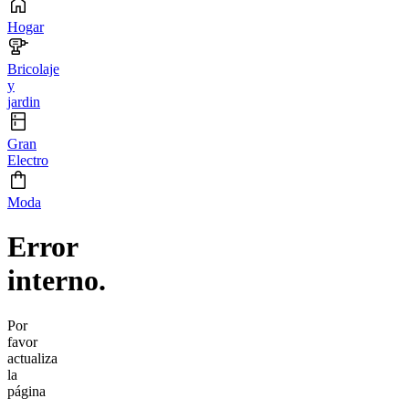
Hogar
Bricolaje
y
jardin
Gran
Electro
Moda
Error
interno.
Por
favor
actualiza
la
página