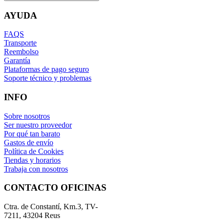
AYUDA
FAQS
Transporte
Reembolso
Garantía
Plataformas de pago seguro
Soporte técnico y problemas
INFO
Sobre nosotros
Ser nuestro proveedor
Por qué tan barato
Gastos de envío
Política de Cookies
Tiendas y horarios
Trabaja con nosotros
CONTACTO OFICINAS
Ctra. de Constantí, Km.3, TV-
7211, 43204 Reus