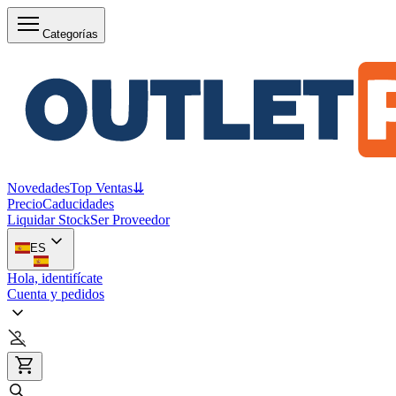
Categorías
Novedades
Top Ventas
⇊
Precio
Caducidades
Liquidar Stock
Ser Proveedor
ES
Hola, identifícate
Cuenta y pedidos