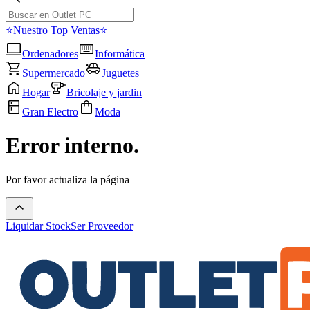
⭐Nuestro Top Ventas⭐
Ordenadores
Informática
Supermercado
Juguetes
Hogar
Bricolaje y jardin
Gran Electro
Moda
Error interno.
Por favor actualiza la página
Liquidar Stock
Ser Proveedor