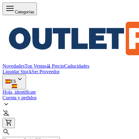
Categorías
Novedades
Top Ventas
⇊ Precio
Caducidades
Liquidar Stock
Ser Proveedor
ES
Hola, identifícate
Cuenta y pedidos