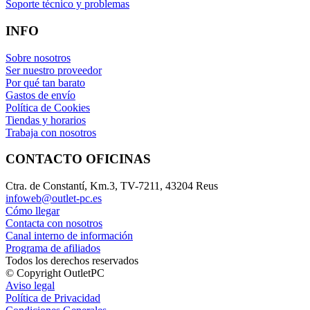
Soporte técnico y problemas
INFO
Sobre nosotros
Ser nuestro proveedor
Por qué tan barato
Gastos de envío
Política de Cookies
Tiendas y horarios
Trabaja con nosotros
CONTACTO OFICINAS
Ctra. de Constantí, Km.3, TV-7211, 43204 Reus
infoweb@outlet-pc.es
Cómo llegar
Contacta con nosotros
Canal interno de información
Programa de afiliados
Todos los derechos reservados
© Copyright OutletPC
Aviso legal
Política de Privacidad