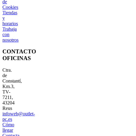
de
Cookies
Tiendas
y
horarios
Trabaja
con
nosotros
CONTACTO
OFICINAS
Ctra.
de
Constantí,
Km.3,
TV-
7211,
43204
Reus
infoweb@outlet-
pc.es
Cómo
llegar
Contacta