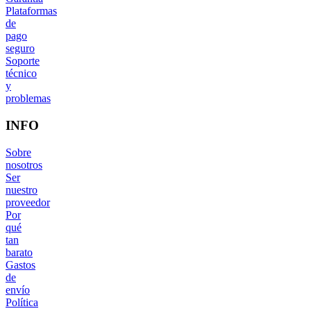
Plataformas
de
pago
seguro
Soporte
técnico
y
problemas
INFO
Sobre
nosotros
Ser
nuestro
proveedor
Por
qué
tan
barato
Gastos
de
envío
Política