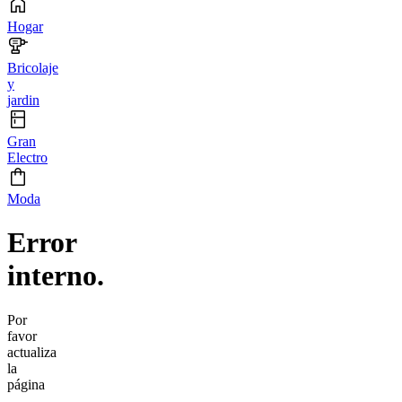
Hogar
Bricolaje
y
jardin
Gran
Electro
Moda
Error
interno.
Por
favor
actualiza
la
página