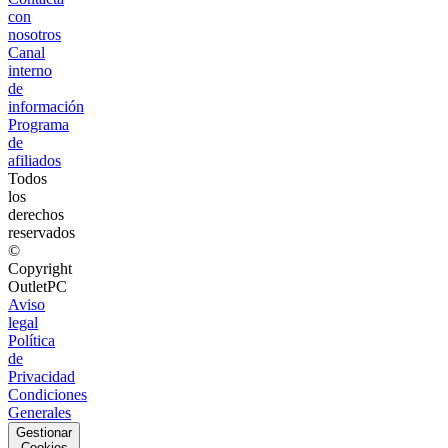
con
nosotros
Canal
interno
de
información
Programa
de
afiliados
Todos
los
derechos
reservados
©
Copyright
OutletPC
Aviso
legal
Política
de
Privacidad
Condiciones
Generales
Gestionar
Cookies