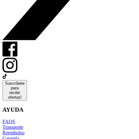
Suscríbete
para
recibir
ofertas!
AYUDA
FAQS
Transporte
Reembolso
Garantía