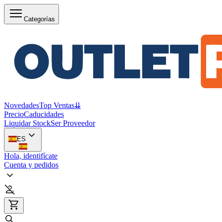
Categorías
Novedades
Top Ventas
⇊
Precio
Caducidades
Liquidar Stock
Ser Proveedor
ES
Hola, identifícate
Cuenta y pedidos