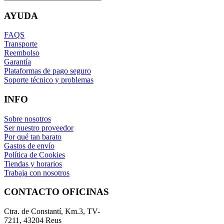
AYUDA
FAQS
Transporte
Reembolso
Garantía
Plataformas de pago seguro
Soporte técnico y problemas
INFO
Sobre nosotros
Ser nuestro proveedor
Por qué tan barato
Gastos de envío
Política de Cookies
Tiendas y horarios
Trabaja con nosotros
CONTACTO OFICINAS
Ctra. de Constantí, Km.3, TV-
7211, 43204 Reus