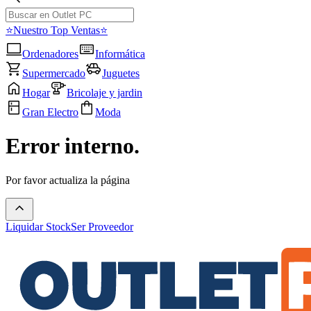
⭐Nuestro Top Ventas⭐
Ordenadores
Informática
Supermercado
Juguetes
Hogar
Bricolaje y jardin
Gran Electro
Moda
Error interno.
Por favor actualiza la página
Liquidar Stock
Ser Proveedor