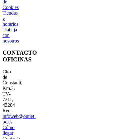
de
Cookies
Tiendas
y
horarios
Trabaja
con
nosotros
CONTACTO
OFICINAS
Ctra.
de
Constantí,
Km.3,
TV-
7211,
43204
Reus
infoweb@outlet-
pc.es
Cómo
llegar
Contacta