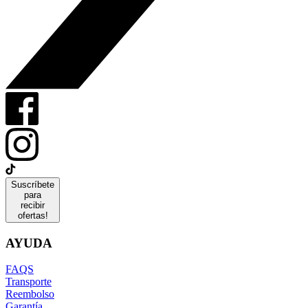
Suscríbete
para
recibir
ofertas!
AYUDA
FAQS
Transporte
Reembolso
Garantía