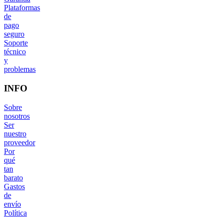
Plataformas
de
pago
seguro
Soporte
técnico
y
problemas
INFO
Sobre
nosotros
Ser
nuestro
proveedor
Por
qué
tan
barato
Gastos
de
envío
Política