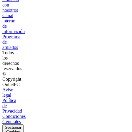
con
nosotros
Canal
interno
de
información
Programa
de
afiliados
Todos
los
derechos
reservados
©
Copyright
OutletPC
Aviso
legal
Política
de
Privacidad
Condiciones
Generales
Gestionar
Cookies