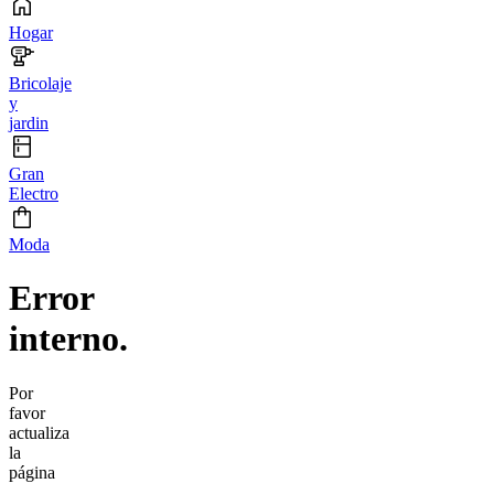
Hogar
Bricolaje
y
jardin
Gran
Electro
Moda
Error
interno.
Por
favor
actualiza
la
página