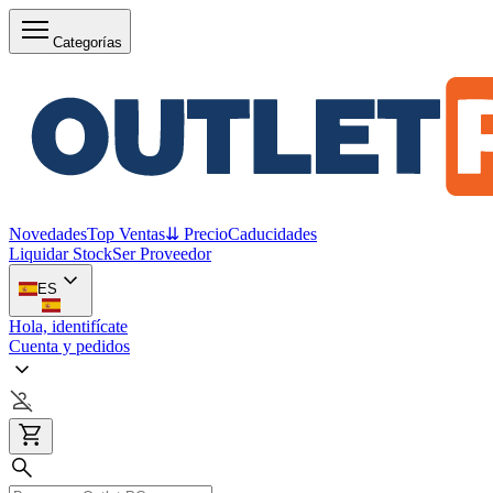
Categorías
Novedades
Top Ventas
⇊ Precio
Caducidades
Liquidar Stock
Ser Proveedor
ES
Hola, identifícate
Cuenta y pedidos