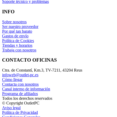
Soporte técnico y problemas
INFO
Sobre nosotros
Ser nuestro proveedor
Por qué tan barato
Gastos de envío
Política de Cookies
Tiendas y horarios
Trabaja con nosotros
CONTACTO OFICINAS
Ctra. de Constantí, Km.3, TV-7211, 43204 Reus
infoweb@outlet-pc.es
Cómo llegar
Contacta con nosotros
Canal interno de información
Programa de afiliados
Todos los derechos reservados
© Copyright OutletPC
Aviso legal
Política de Privacidad