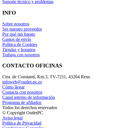
Soporte técnico y problemas
INFO
Sobre nosotros
Ser nuestro proveedor
Por qué tan barato
Gastos de envío
Política de Cookies
Tiendas y horarios
Trabaja con nosotros
CONTACTO OFICINAS
Ctra. de Constantí, Km.3, TV-7211, 43204 Reus
infoweb@outlet-pc.es
Cómo llegar
Contacta con nosotros
Canal interno de información
Programa de afiliados
Todos los derechos reservados
© Copyright OutletPC
Aviso legal
Política de Privacidad