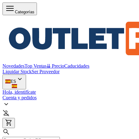
Categorías
Novedades
Top Ventas
⇊ Precio
Caducidades
Liquidar Stock
Ser Proveedor
ES
Hola, identifícate
Cuenta y pedidos