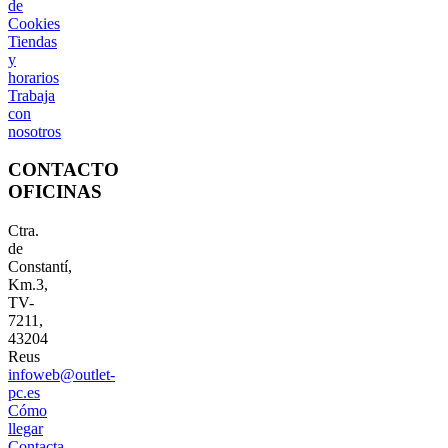
de
Cookies
Tiendas
y
horarios
Trabaja
con
nosotros
CONTACTO
OFICINAS
Ctra.
de
Constantí,
Km.3,
TV-
7211,
43204
Reus
infoweb@outlet-
pc.es
Cómo
llegar
Contacta