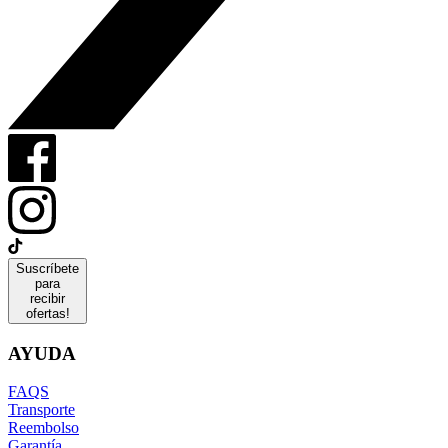
Suscríbete
para
recibir
ofertas!
AYUDA
FAQS
Transporte
Reembolso
Garantía