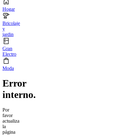
Hogar
Bricolaje
y
jardin
Gran
Electro
Moda
Error
interno.
Por
favor
actualiza
la
página