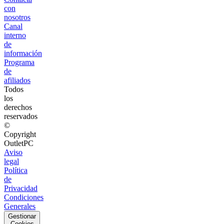
con
nosotros
Canal
interno
de
información
Programa
de
afiliados
Todos
los
derechos
reservados
©
Copyright
OutletPC
Aviso
legal
Política
de
Privacidad
Condiciones
Generales
Gestionar
Cookies