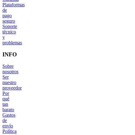
Plataformas
de
pago
seguro
Soporte
técnico
y
problemas
INFO
Sobre
nosotros
Ser
nuestro
proveedor
Por
qué
tan
barato
Gastos
de
envío
Política