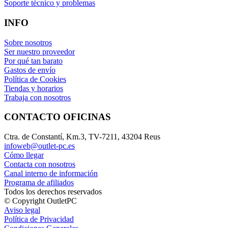
Soporte técnico y problemas
INFO
Sobre nosotros
Ser nuestro proveedor
Por qué tan barato
Gastos de envío
Política de Cookies
Tiendas y horarios
Trabaja con nosotros
CONTACTO OFICINAS
Ctra. de Constantí, Km.3, TV-7211, 43204 Reus
infoweb@outlet-pc.es
Cómo llegar
Contacta con nosotros
Canal interno de información
Programa de afiliados
Todos los derechos reservados
© Copyright OutletPC
Aviso legal
Política de Privacidad