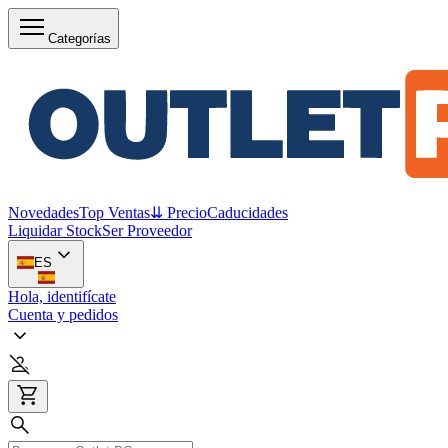
Categorías
Novedades
Top Ventas
⇊ Precio
Caducidades
Liquidar Stock
Ser Proveedor
ES
Hola, identifícate
Cuenta y pedidos