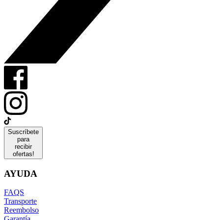
Suscríbete
para
recibir
ofertas!
AYUDA
FAQS
Transporte
Reembolso
Garantía