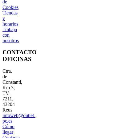
de
Cookies
Tiendas
y
horarios
Trabaja
con
nosotros
CONTACTO
OFICINAS
Ctra.
de
Constantí,
Km.3,
TV-
7211,
43204
Reus
infoweb@outlet-
pc.es
Cómo
llegar
Contacta