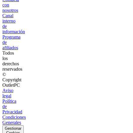
con
nosotros
Canal
interno
de
información
Programa
de
afiliados
Todos
los
derechos
reservados
©
Copyright
OutletPC
Aviso
legal
Política
de
Privacidad
Condiciones
Generales
Gestionar
Cookies