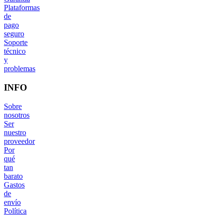
Plataformas
de
pago
seguro
Soporte
técnico
y
problemas
INFO
Sobre
nosotros
Ser
nuestro
proveedor
Por
qué
tan
barato
Gastos
de
envío
Política