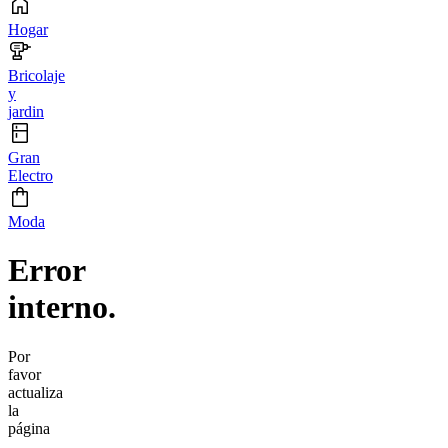
Hogar
Bricolaje
y
jardin
Gran
Electro
Moda
Error
interno.
Por
favor
actualiza
la
página